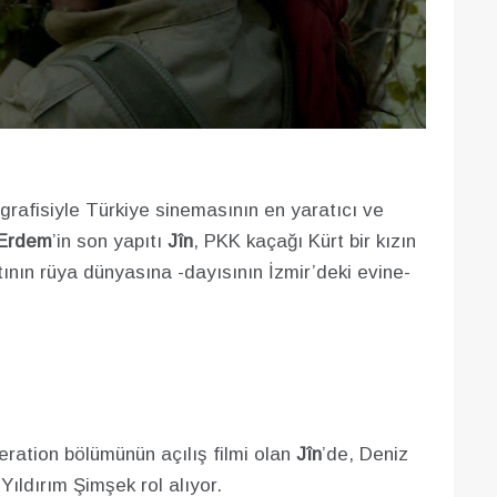
grafisiyle Türkiye sinemasının en yaratıcı ve
Erdem
’in son yapıtı
Jîn
, PKK kaçağı Kürt bir kızın
nın rüya dünyasına -dayısının İzmir’deki evine-
eration bölümünün açılış filmi olan
Jîn
’de, Deniz
ıldırım Şimşek rol alıyor.