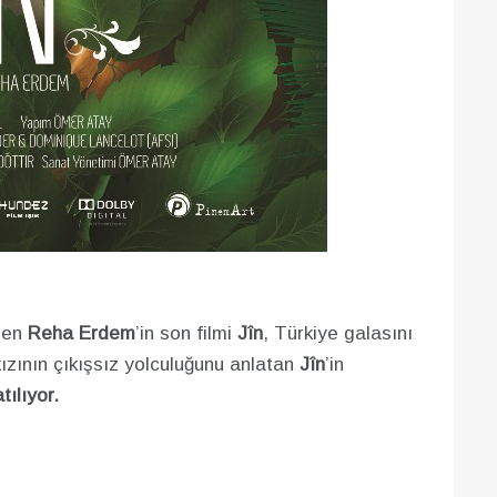
den
Reha Erdem
’in son filmi
Jîn
, Türkiye galasını
kızının çıkışsız yolculuğunu anlatan
Jîn
’in
tılıyor.