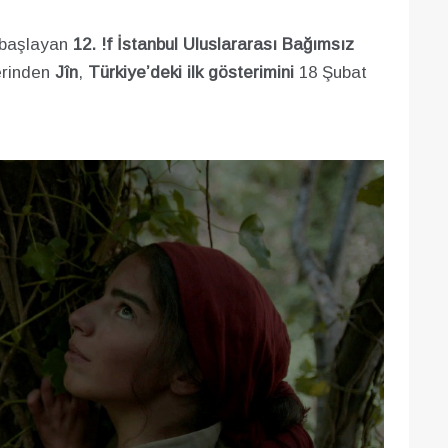
a başlayan
12. !f İstanbul Uluslararası Bağımsız
erinden
Jîn
,
Türkiye’deki ilk gösterimini
18 Şubat