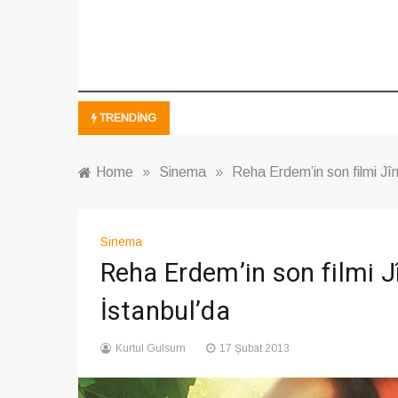
TRENDING
Home
»
Sinema
»
Reha Erdem’in son filmi Jîn
Sinema
Reha Erdem’in son filmi J
İstanbul’da
Kurtul Gulsum
17 Şubat 2013