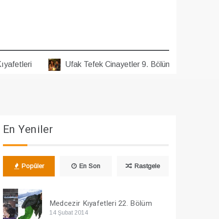
ri
Ufak Tefek Cinayetler 9. Bölüm Kıyafetleri
U
En Yeniler
Popüler
En Son
Rastgele
Medcezir Kıyafetleri 22. Bölüm
14 Şubat 2014