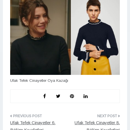
Ufak Tefek Cinayetler Oya Kazağı
Yazı
Ufak Tefek Cinayetler 6.
Ufak Tefek Cinayetler 8.
gezinmesi
Bölüm Kıyafetleri
Bölüm Kıyafetleri