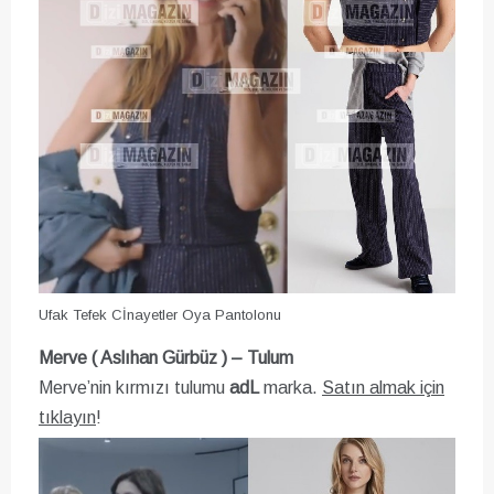
Ufak Tefek Cİnayetler Oya Pantolonu
Merve ( Aslıhan Gürbüz ) – Tulum
Merve’nin kırmızı tulumu
adL
marka.
Satın almak için
tıklayın
!