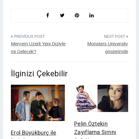
Yazı
Meryem Uzerli Yeni Diziyle
Monsters University
gezinmesi
mi Gelecek?
gösterimde
İlginizi Çekebilir
Pelin Öztekin
Zayıflama Sırrını
Erol Büyükburç ile