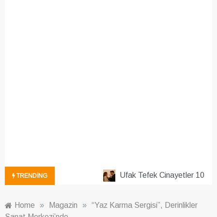
Ufak Tefek Cinayetler 10. Bö
TRENDING
Home
»
Magazin
»
“Yaz Karma Sergisi”, Derinlikler
Sanat Merkezi’nde