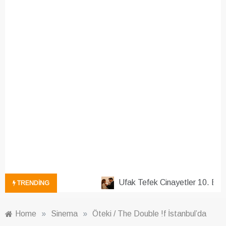
Ufak Tefek Cinayetler 10. Bölü
TRENDING
Home
»
Sinema
»
Öteki / The Double !f İstanbul’da