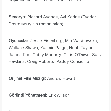
Yapımcı:
Amina Dasmal, Robin C. Fox
Senaryo:
Richard Ayoade, Avi Korine (Fyodor
Dostoevsky’nin romanından)
Oyuncular:
Jesse Eisenberg, Mia Wasikowska,
Wallace Shawn, Yasmin Paige, Noah Taylor,
James Fox, Cathy Moriarty, Chris O’Dowd, Sally
Hawkins, Craig Roberts, Paddy Considine
Orijinal Film Müziği:
Andrew Hewitt
Görüntü Yönetmeni:
Erik Wilson