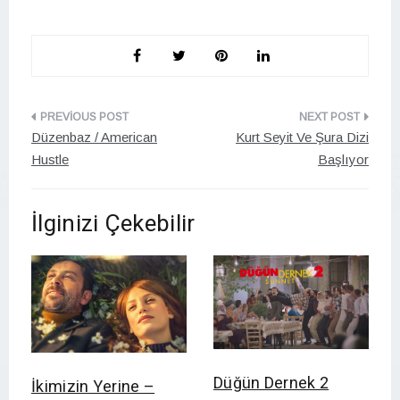
Yazı
Düzenbaz / American
Kurt Seyit Ve Şura Dizi
gezinmesi
Hustle
Başlıyor
İlginizi Çekebilir
Düğün Dernek 2
İkimizin Yerine –