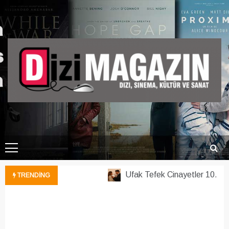
Skip
to
content
DiziMagazin.Net
Dizi, Sinema, Magazin, Kültür ve Sanat Hakkında Her Şey
Ufak Tefek Cinayetler 10. Böl
TRENDING