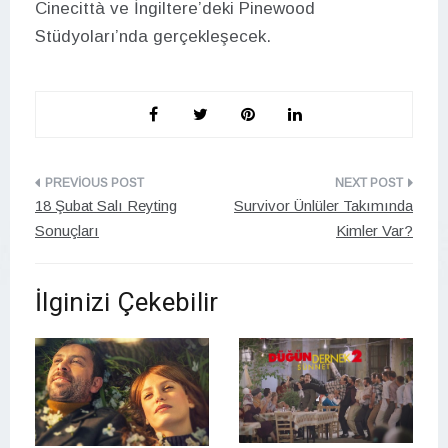
Cinecittà ve İngiltere’deki Pinewood
Stüdyoları’nda gerçekleşecek.
Yazı
18 Şubat Salı Reyting
Survivor Ünlüler Takımında
gezinmesi
Sonuçları
Kimler Var?
İlginizi Çekebilir