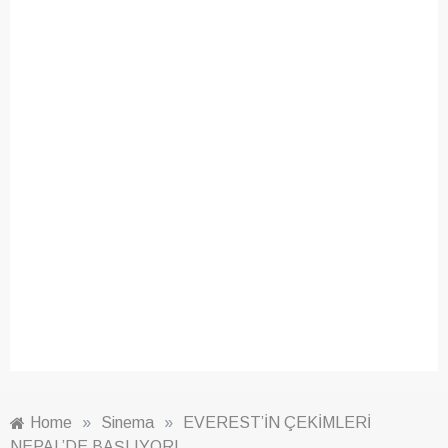
Home
»
Sinema
»
EVEREST’İN ÇEKİMLERİ
NEPAL’DE BAŞLIYOR!