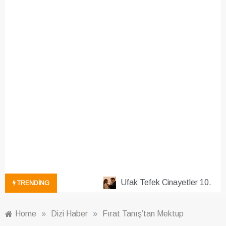
Ufak Tefek Cinayetler 10. Bölü
TRENDING
Home
»
Dizi Haber
»
Fırat Tanış’tan Mektup