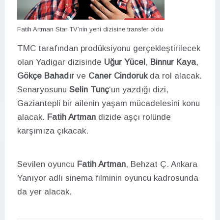
Fatih Artman Star TV’nin yeni dizisine transfer oldu
TMC tarafından prodüksiyonu gerçekleştirilecek
olan Yadigar dizisinde
Uğur Yücel
,
Binnur Kaya
,
Gökçe Bahad
ır
ve
Caner Cindoruk
da rol alacak.
Senaryosunu
Selin Tunç
‘un yazdığı dizi,
Gaziantepli bir ailenin yaşam mücadelesini konu
alacak.
Fatih Artman
dizide aşçı rolünde
karşımıza çıkacak.
Sevilen oyuncu
Fatih Artman
, Behzat Ç. Ankara
Yanıyor adlı sinema filminin oyuncu kadrosunda
da yer alacak.