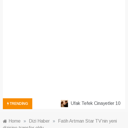
Ufak Tefek Cinayetler 10. Bö
TRENDING
Home
»
Dizi Haber
»
Fatih Artman Star TV’nin yeni
dizisine transfer oldu