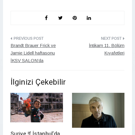
Yazı
Brandt Brauer Frick ve
İntikam 11. Bölüm
gezinmesi
Jamie Lidell haftasonu
Kıyafetleri
İKSV SALON’da
İlginizi Çekebilir
Suriye !f İstanbul’da