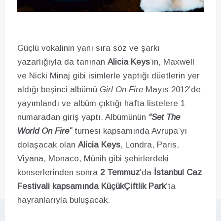
Güçlü vokalinin yanı sıra söz ve şarkı
yazarlığıyla da tanınan
Alicia Keys
’in, Maxwell
ve Nicki Minaj gibi isimlerle yaptığı düetlerin yer
aldığı beşinci albümü
Girl On Fire
Mayıs 2012’de
yayımlandı ve albüm çıktığı hafta listelere 1
numaradan giriş yaptı. Albümünün
“Set The
World On Fire”
turnesi kapsamında Avrupa’yı
dolaşacak olan
Alicia Keys
, Londra, Paris,
Viyana, Monaco, Münih gibi şehirlerdeki
konserlerinden sonra
2 Temmuz
’da
İstanbul Caz
Festivali kapsamında
KüçükÇiftlik Park
’ta
hayranlarıyla buluşacak.